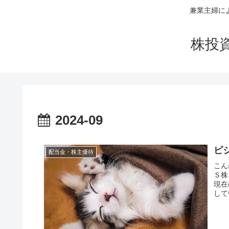
兼業主婦に
株投
2024-09
ピジ
配当金・株主優待
こん
Ｓ株
現在
して