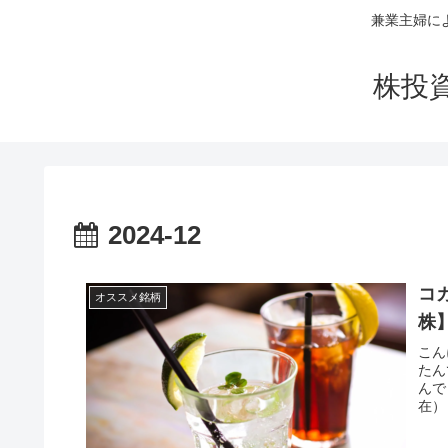
兼業主婦に
株投
2024-12
コカ
オススメ銘柄
株
こん
たん
んで
在）＄