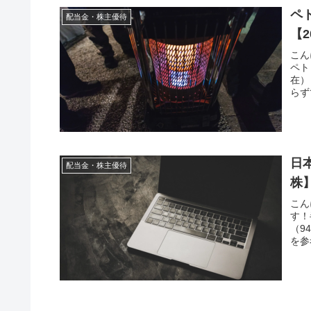
ペ
配当金・株主優待
【2
こん
ペト
在）
らず
日本
配当金・株主優待
株
こん
す！
（9
を参