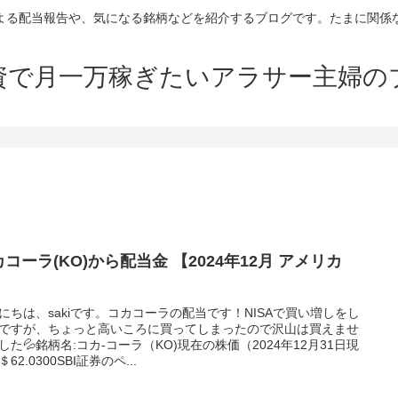
よる配当報告や、気になる銘柄などを紹介するブログです。たまに関係
資で月一万稼ぎたいアラサー主婦の
コーラ(KO)から配当金 【2024年12月 アメリカ
】
にちは、sakiです。コカコーラの配当です！NISAで買い増しをし
ですが、ちょっと高いころに買ってしまったので沢山は買えませ
した💦銘柄名:コカ-コーラ（KO)現在の株価（2024年12月31日現
62.0300SBI証券のペ...