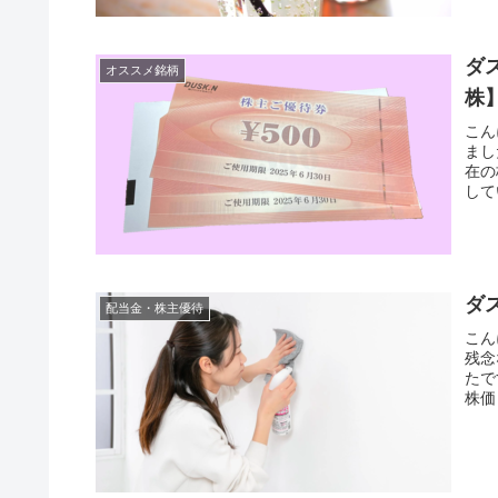
ダス
オススメ銘柄
株
こん
まし
在の
して
ダス
配当金・株主優待
こん
残念
たで
株価（