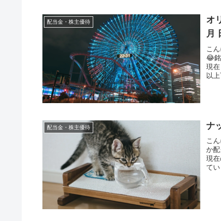
オリ
配当金・株主優待
月
こん
😂
現在
以上
ナッ
配当金・株主優待
こん
か配
現在
てい