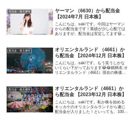
けで、コカコーラの入金がありましたの
で、早速お金が増えた話をお届けしま
ヤーマン （6630）から配当金
配当金・株主優待
す。といっても株価下が...
【2024年7月 日本株】
こんにちは、sakiです。今回はヤーマン
からの配当金です！業績が少し心配では
ありますが、配当金は安定してます😃銘
柄名:ヤーマン（6630）現在の株価（2024
年7月30日現在）830円SBI証券のページ
を参考にしています買った頃よりかなり
オリエンタルランド （4661）か
配当金・株主優待
下...
ら配当金 【2024年12月 日本株】
こんにちは、sakiです。もう笑うしかな
いくらい下がっております😂😂銘柄名:オ
リエンタルランド（4661）現在の株価
（2024年12月6日現在）3,426円SBI証券
のページを参考にしています買った頃よ
り10万以上下がりました😂😂現在の予
オリエンタルランド（4661）か
配当金・株主優待
想...
ら配当金 【2023年12月 日本株】
こんにちは、sakiです。私か株を始める
キッカケのオリエンタルランドから遂に
配当金が入りました！といっても、100株
なのでパスポートが来るのはあと3年後な
んですが🙄銘柄名:オリエンタルランド
（4661）現在の株価（2024年1月26日現
在）...