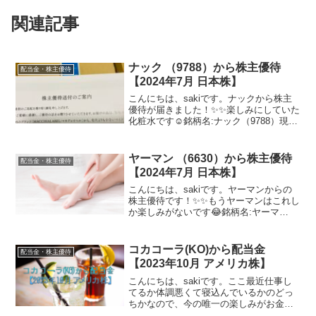
関連記事
ナック （9788）から株主優待
配当金・株主優待
【2024年7月 日本株】
こんにちは、sakiです。ナックから株主
優待が届きました！✨✨楽しみにしていた
化粧水です☺️銘柄名:ナック（9788）現在
の株価（2024年7月5日現在）586円SBI証
券のページを参考にしています買った頃
より上がってました✨今回来た株主優...
ヤーマン （6630）から株主優待
配当金・株主優待
【2024年7月 日本株】
こんにちは、sakiです。ヤーマンからの
株主優待です！✨✨もうヤーマンはこれし
か楽しみがないです😂銘柄名:ヤーマ
ン （6630）現在の株価（2024年8月11日
現在）816円SBI証券のページを参考にし
ています買った頃の値段には戻らなさそ
コカコーラ(KO)から配当金
配当金・株主優待
う...
【2023年10月 アメリカ株】
こんにちは、sakiです。ここ最近仕事し
てるか体調悪くて寝込んでいるかのどっ
ちかなので、今の唯一の楽しみがお金が
増えるのを見るときだけです😂というわ