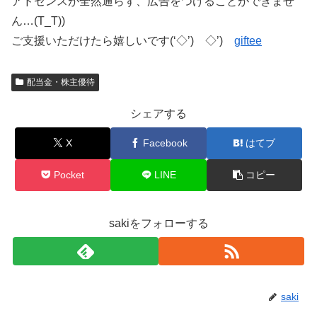
アドセンスが全然通らず、広告をつけることができませ
ん…(T_T))
ご支援いただけたら嬉しいです(‘◇’)ゞ◇’)ゞ
giftee
配当金・株主優待
シェアする
X
Facebook
はてブ
Pocket
LINE
コピー
sakiをフォローする
saki