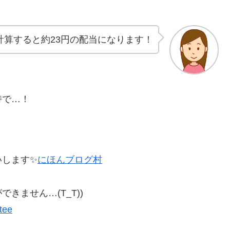
で計算すると約23円の配当になります！
持で…！
いします✨
にほんブログ村
ません…(T_T))
ftee