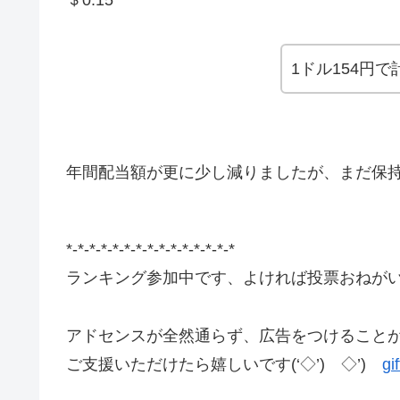
＄0.15
1ドル154円
年間配当額が更に少し減りましたが、まだ保
*-*-*-*-*-*-*-*-*-*-*-*-*-*-*
ランキング参加中です、よければ投票おねが
アドセンスが全然通らず、広告をつけることができ
ご支援いただけたら嬉しいです(‘◇’)ゞ◇’)ゞ
gi