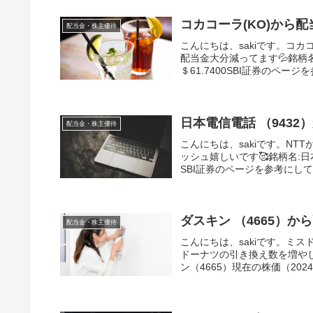
コカコーラ(KO)から配当
配当金・株主優待
こんにちは、sakiです。コ
配当金大分減ってます💦銘柄名
＄61.7400SBI証券のページ
日本電信電話 （9432）
配当金・株主優待
こんにちは、sakiです。N
ッシュ嬉しいです🥰銘柄名:日本
SBI証券のページを参考にして
ダスキン （4665）から
配当金・株主優待
こんにちは、sakiです。ミ
ドーナツの引き換え数を増やし
ン（4665）現在の株価（2024年