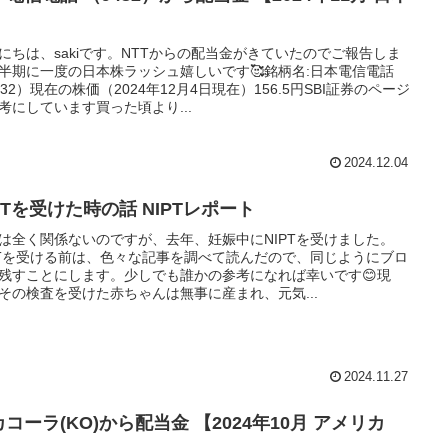
】
にちは、sakiです。NTTからの配当金がきていたのでご報告しま
半期に一度の日本株ラッシュ嬉しいです🥰銘柄名:日本電信電話
432）現在の株価（2024年12月4日現在）156.5円SBI証券のページ
考にしています買った頃より...
2024.12.04
PTを受けた時の話 NIPTレポート
は全く関係ないのですが、去年、妊娠中にNIPTを受けました。
PTを受ける前は、色々な記事を調べて読んだので、同じようにブロ
残すことにします。少しでも誰かの参考になれば幸いです😊現
その検査を受けた赤ちゃんは無事に産まれ、元気...
2024.11.27
コーラ(KO)から配当金 【2024年10月 アメリカ