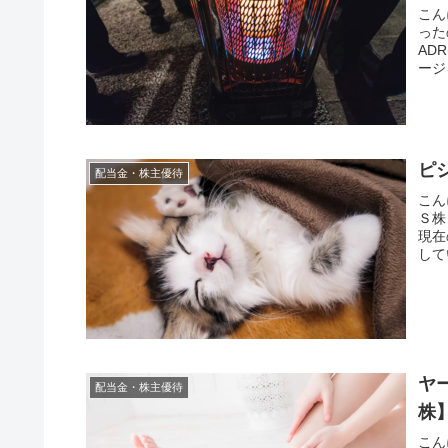
こん
った
AD
ージ
ピジ
配当金・株主優待
こん
Ｓ株
現在
して
ヤー
配当金・株主優待
株
こん