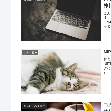
株
こん
す！
（9
を参
NI
こども関連
株と
NI
グに
在、
コカ
配当金・株主優待