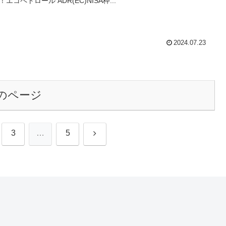
！エコペトロール ADR(EC)NISA枠...
2024.07.23
のページ
次
3
…
5
へ