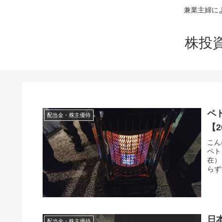
兼業主婦に
株投
ペ
配当金・株主優待
【2
こん
ペト
在）
らず
日本
配当金・株主優待