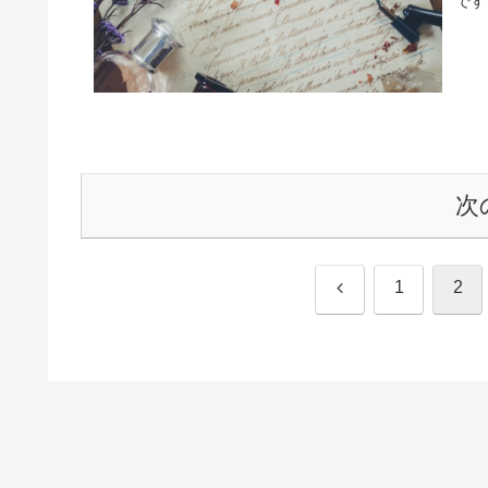
です
次
前
1
2
へ