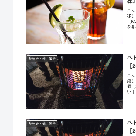
株
こん
移し
（K
を参
ペ
配当金・株主優待
【2
こん
嬉し
価（
いま
ペ
配当金・株主優待
【2